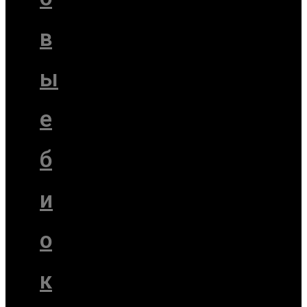
в
ы
е
б
и
о
к