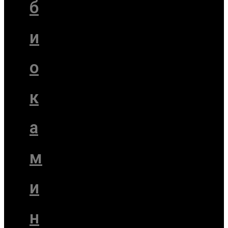
б
и
о
к
а
м
и
н