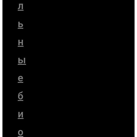
л
ь
н
ы
е
б
и
о