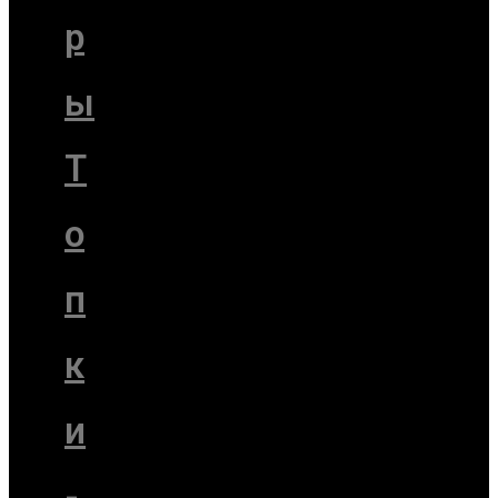
р
ы
Т
о
п
к
и
-