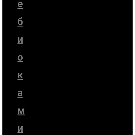
е
б
и
о
к
а
м
и