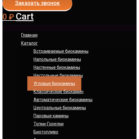
Заказать звонок
Cart
0
₽
Главная
Каталог
Встраиваемые биокамины
Напольные биокамины
Настенные биокамины
Настoльные биокамины
Угловые биокамины
Классические биокамин
Автоматические биокамины
Центральные биокамины
Паровые камины
Топки-Горелки
Биотопливо