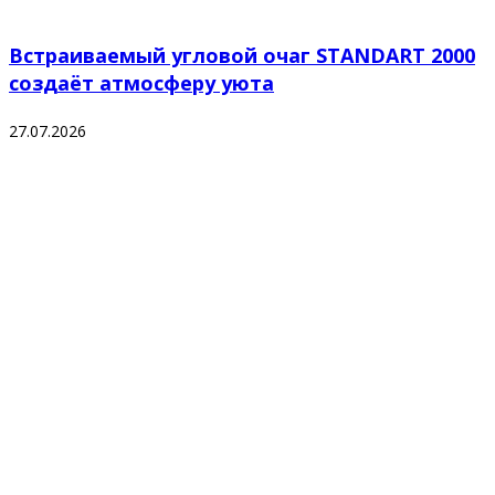
Встраиваемый угловой очаг STANDART 2000
создаёт атмосферу уюта
27.07.2026
Наш каталог включает в себя только лучшие модели
биокаминов представленных на российском рынке.
Гарантированное качество, доверие и настроение наших