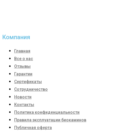
покупателей, это залог успеха компании Biocamin.com
Купить биокамин для квартиры – это создать
неповторимую атмосферу уюта и тепла у себя в доме.
Компания
Главная
Все о нас
Отзывы
Гарантии
Сертификаты
Сотрудничество
Новости
Контакты
Политика конфиденциальности
Правила эксплуатации биокаминов
Публичная оферта