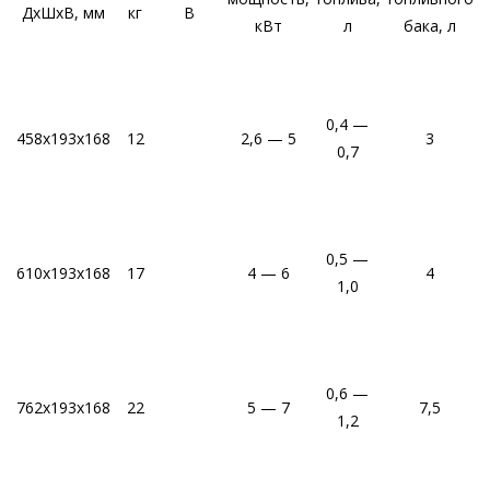
ДхШхВ, мм
кг
В
кВт
л
бака, л
0,4 —
458х193х168
12
2,6 — 5
3
0,7
0,5 —
610х193х168
17
4 — 6
4
1,0
0,6 —
762х193х168
22
5 — 7
7,5
6
1,2