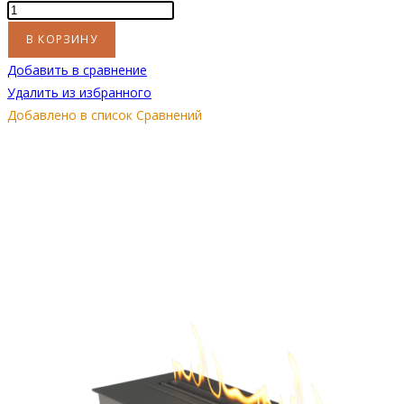
Количество
товара
В КОРЗИНУ
Автоматический
Добавить в сравнение
биокамин
Удалить из избранного
Andalle
Добавлено в список Сравнений
1000
черный