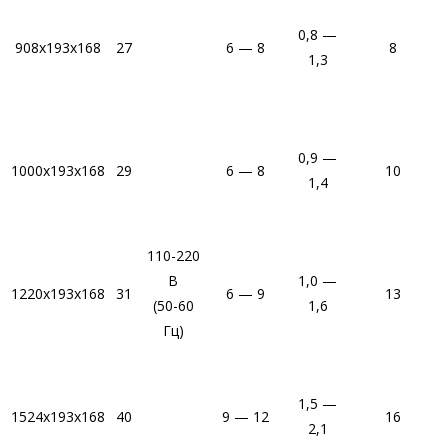
0,8 —
908х193х168
27
6 — 8
8
1,3
0,9 —
1000х193х168
29
6 — 8
10
1,4
110-220
В
1,0 —
1220х193х168
31
6 — 9
13
(50-60
1,6
Гц)
1,5 —
1524х193х168
40
9 — 12
16
7
2,1