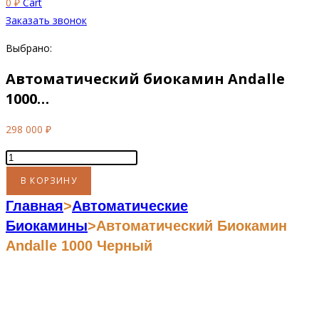
0
₽
Cart
Заказать звонок
Выбрано:
Автоматический биокамин Andalle
1000…
298 000
₽
Количество
товара
В КОРЗИНУ
Автоматический
Главная
>
Автоматические
биокамин
Биокамины
>
Автоматический Биокамин
Andalle
Andalle 1000 Черный
1000
черный