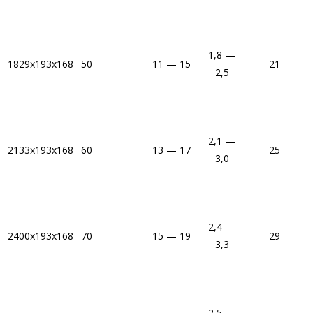
1,8 —
1829х193х168
50
11 — 15
21
8
2,5
2,1 —
2133х193х168
60
13 — 17
25
3,0
2,4 —
2400x193x168
70
15 — 19
29
3,3
2,5 —