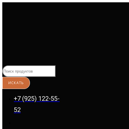
Перейти
к
содержимому
+7 (925) 122-55-
52