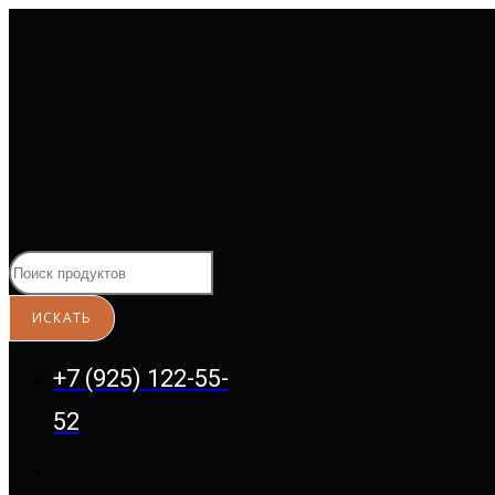
Перейти
к
содержимому
+7 (925) 122-55-
52