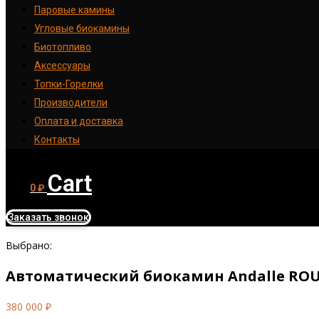
Паровые камины
Угловые биокамины
Биотопливо
Аксессуары
Топки-Горелки
Производители
Оплата и доставка
Контакты
Cart
0
₽
Заказать звонок
Выбрано:
Автоматический биокамин Andalle R
380 000
₽