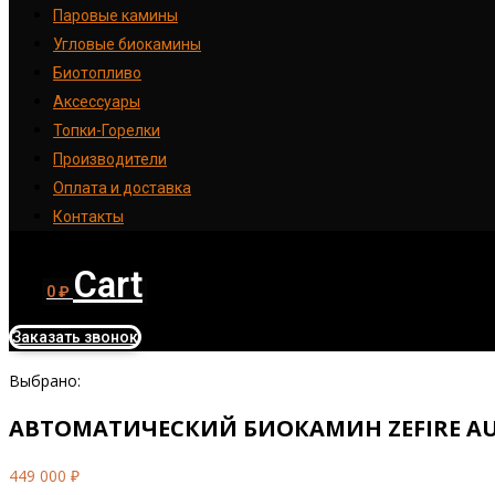
Паровые камины
Угловые биокамины
Биотопливо
Аксессуары
Топки-Горелки
Производители
Оплата и доставка
Контакты
Cart
0
₽
Заказать звонок
Выбрано:
АВТОМАТИЧЕСКИЙ БИОКАМИН ZEFIRE A
449 000
₽