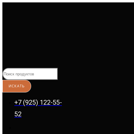
Перейти
к
содержимому
+7 (925) 122-55-
52