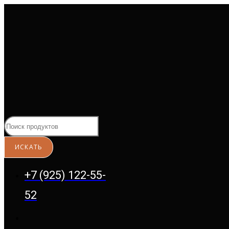
Перейти
к
содержимому
+7 (925) 122-55-
52