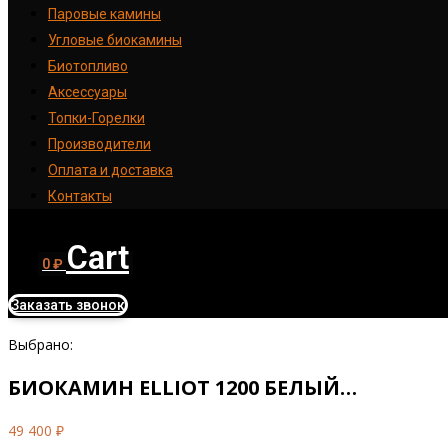
Паровые камины
Угловые биокамины
Биотопливо
Аксессуары
Топки-Горелки
Производители
Оплата и доставка
Контакты
Cart
0
₽
Заказать звонок
Выбрано:
БИОКАМИН ELLIOT 1200 БЕЛЫЙ…
49 400
₽