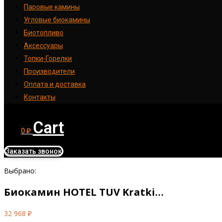
Паровые камины
Угловые биокамины
Биотопливо
Аксессуары
Топки-Горелки
Производители
Оплата и доставка
Контакты
Cart
0
₽
Заказать звонок
Выбрано:
Биокамин HOTEL TUV Kratki…
32 968
₽