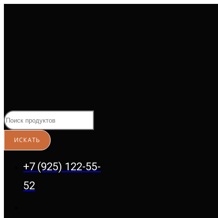
Перейти
к
содержимому
+7 (925) 122-55-
52