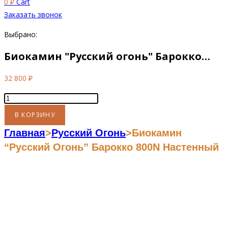
0
₽
Cart
Заказать звонок
Выбрано:
Биокамин "Русский огонь" Барокко…
32 800
₽
Количество
товара
В КОРЗИНУ
Биокамин
Главная
>
Русский Огонь
>
Биокамин
"Русский
“Русский Огонь” Барокко 800N Настенный
огонь"
Барокко
800N
настенный