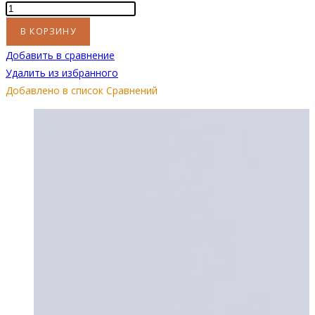
Количество
товара
В КОРЗИНУ
Биокамин
Добавить в сравнение
"Русский
Удалить из избранного
огонь"
Добавлено в список Сравнений
Барокко
800N
настенный