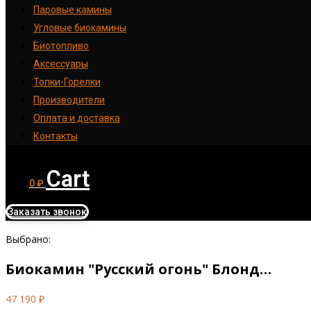
Паровые камины
Угловые биокамины
Биотопливо
Аксессуары
Топки-Горелки
Производители
Оплата и доставка
Контакты
Cart
0
₽
Заказать звонок
Выбрано:
Биокамин "Русский огонь" Блонд…
47 190
₽