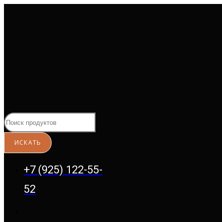
Перейти
к
содержимому
+7 (925) 122-55-
52