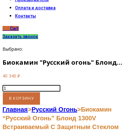
Оплата и доставка
Контакты
0
₽
Cart
Заказать звонок
Выбрано:
Биокамин "Русский огонь" Блонд…
40 340
₽
Количество
товара
В КОРЗИНУ
Биокамин
Главная
>
Русский Огонь
>
Биокамин
"Русский
“Русский Огонь” Блонд 1300V
огонь"
Встраиваемый С Защитным Стеклом
Блонд
1300V