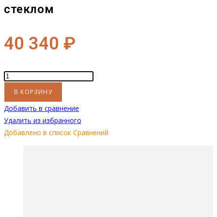
стеклом
40 340
₽
Количество
товара
В КОРЗИНУ
Биокамин
Добавить в сравнение
"Русский
Удалить из избранного
огонь"
Добавлено в список Сравнений
Блонд
1300V
встраиваемый
с
защитным
стеклом