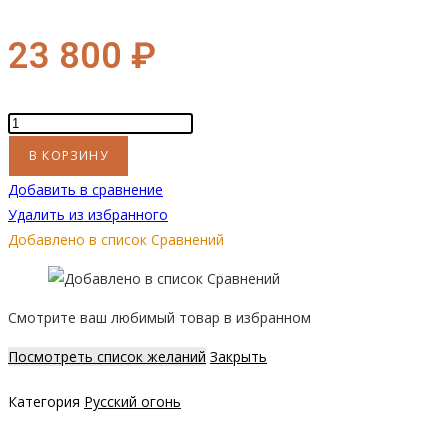
23 800
₽
Количество
товара
В КОРЗИНУ
Биокамин
Добавить в сравнение
"Русский
Удалить из избранного
огонь"
Добавлено в список Сравнений
Честер
700
угловой
Смотрите ваш любимый товар в избранном
правый
Посмотреть список желаний
Закрыть
Категория
Русский огонь