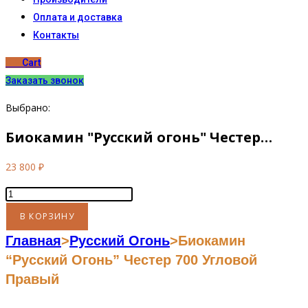
Оплата и доставка
Контакты
0
₽
Cart
Заказать звонок
Выбрано:
Биокамин "Русский огонь" Честер…
23 800
₽
Количество
товара
В КОРЗИНУ
Биокамин
Главная
>
Русский Огонь
>
Биокамин
"Русский
“Русский Огонь” Честер 700 Угловой
огонь"
Правый
Честер
700