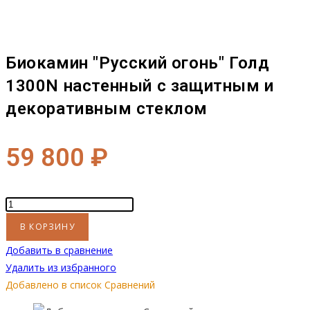
настенный
с
защитным
и
Биокамин "Русский огонь" Голд
декоративным
1300N настенный с защитным и
стеклом
декоративным стеклом
59 800
₽
Количество
товара
В КОРЗИНУ
Биокамин
Добавить в сравнение
"Русский
Удалить из избранного
огонь"
Добавлено в список Сравнений
Голд
1300N