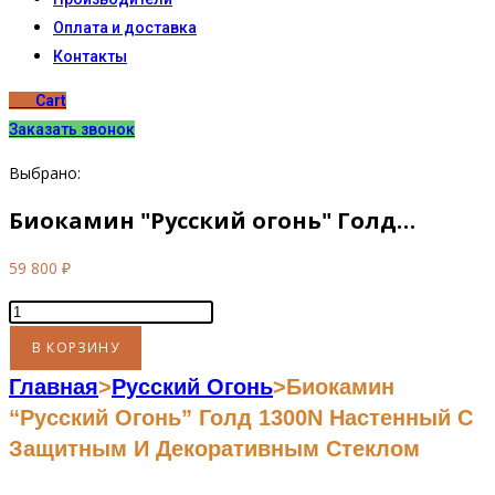
Оплата и доставка
Контакты
0
₽
Cart
Заказать звонок
Выбрано:
Биокамин "Русский огонь" Голд…
59 800
₽
Количество
товара
В КОРЗИНУ
Биокамин
Главная
>
Русский Огонь
>
Биокамин
"Русский
“Русский Огонь” Голд 1300N Настенный С
огонь"
Защитным И Декоративным Стеклом
Голд
1300N