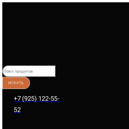
Перейти
к
содержимому
+7 (925) 122-55-
52