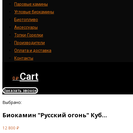
Паровые камины
Угловые биокамины
Биотопливо
Аксессуары
Топки-Горелки
Производители
Оплата и доставка
Контакты
Cart
0
₽
Заказать звонок
Выбрано:
Биокамин "Русский огонь" Куб…
12 800
₽