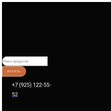
Перейти
к
содержимому
+7 (925) 122-55-
52