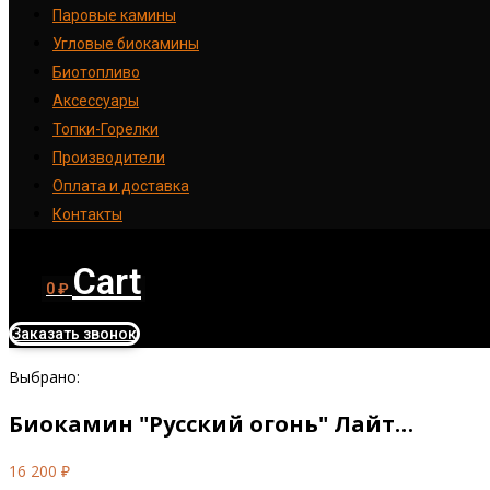
Паровые камины
Угловые биокамины
Биотопливо
Аксессуары
Топки-Горелки
Производители
Оплата и доставка
Контакты
Cart
0
₽
Заказать звонок
Выбрано:
Биокамин "Русский огонь" Лайт…
16 200
₽