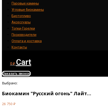
Паровые камины
Угловые биокамины
Биотопливо
Аксессуары
Топки-Горелки
Производители
Оплата и доставка
Контакты
Cart
0
₽
Заказать звонок
Выбрано:
Биокамин "Русский огонь" Лайт…
26 750
₽