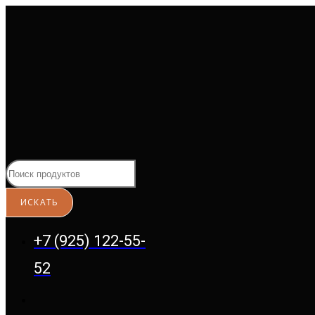
Перейти
к
содержимому
+7 (925) 122-55-
52