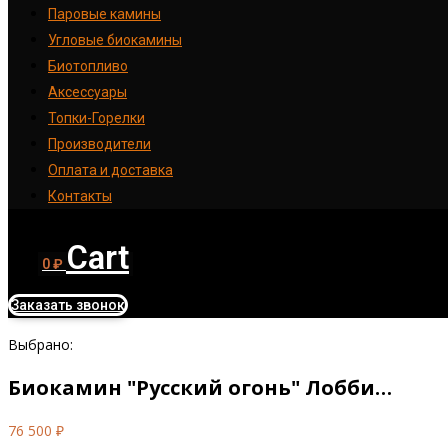
Паровые камины
Угловые биокамины
Биотопливо
Аксессуары
Топки-Горелки
Производители
Оплата и доставка
Контакты
Cart
0
₽
Заказать звонок
Выбрано:
Биокамин "Русский огонь" Лобби…
76 500
₽