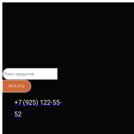
Перейти
к
содержимому
+7 (925) 122-55-
52