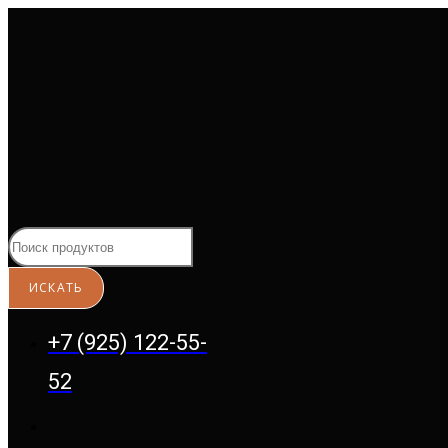
Перейти
к
содержимому
+7 (925) 122-55-
52