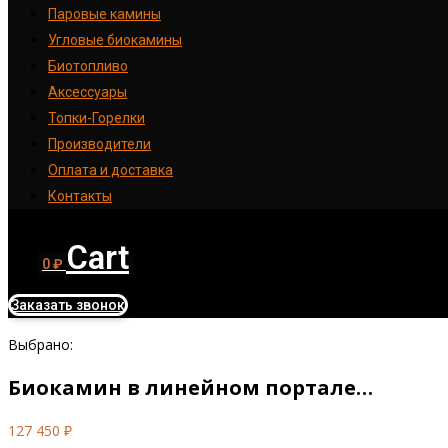
Паровые камины
Угловые биокамины
Биотопливо
Аксессуары
Топки-Горелки
Производители
Оплата и доставка
Контакты
Cart
0
₽
Заказать звонок
Выбрано:
Биокамин в линейном портале…
127 450
₽