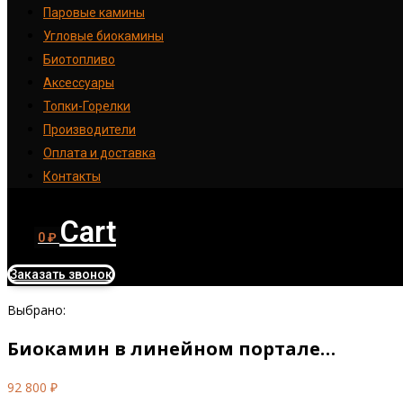
Паровые камины
Угловые биокамины
Биотопливо
Аксессуары
Топки-Горелки
Производители
Оплата и доставка
Контакты
Cart
0
₽
Заказать звонок
Выбрано:
Биокамин в линейном портале…
92 800
₽