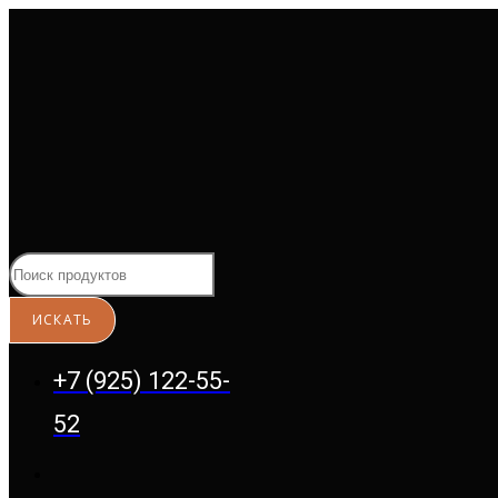
Перейти
к
содержимому
+7 (925) 122-55-
52