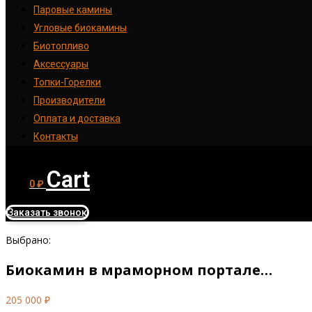
Паровые камины
Угловые биокамины
Биотопливо
Аксессуары
Топки-Горелки
Производители
Оплата и доставка
Контакты
Cart
0
₽
Заказать звонок
Выбрано:
Биокамин в мраморном портале…
205 000
₽