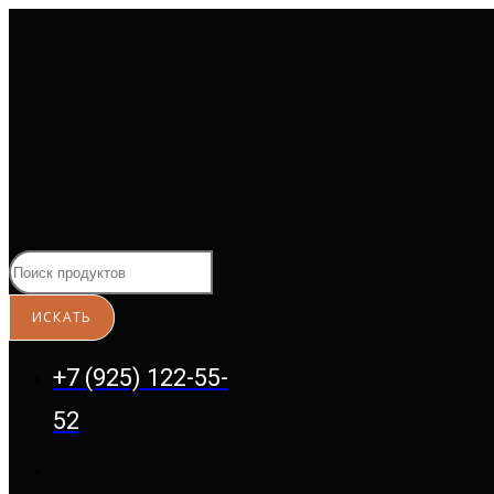
Перейти
к
содержимому
+7 (925) 122-55-
52