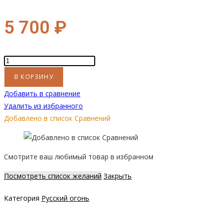
Барокко
800V
5 700
₽
Количество
товара
В КОРЗИНУ
Декоративное
Добавить в сравнение
стекло
Удалить из избранного
(стемалит)
Добавлено в список Сравнений
для
биокамина
Барокко
Смотрите ваш любимый товар в избранном
800V
Посмотреть список желаний
Закрыть
Категория
Русский огонь