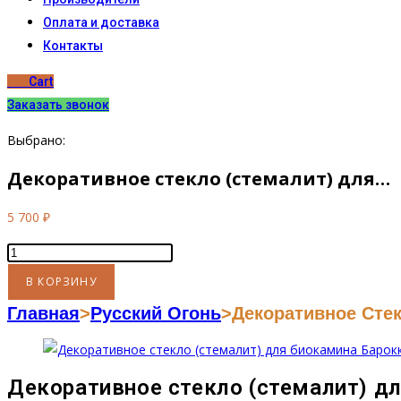
Оплата и доставка
Контакты
0
₽
Cart
Заказать звонок
Выбрано:
Декоративное стекло (стемалит) для…
5 700
₽
Количество
товара
В КОРЗИНУ
Декоративное
Главная
>
Русский Огонь
>
Декоративное Стек
стекло
(стемалит)
для
Декоративное стекло (стемалит) д
биокамина