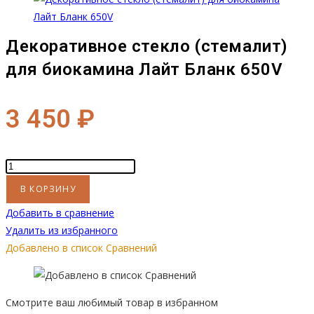
Лайт
Бланк
650V
Декоративное стекло (стемалит)
для биокамина Лайт Бланк 650V
3 450
₽
Количество
товара
В КОРЗИНУ
Декоративное
Добавить в сравнение
стекло
Удалить из избранного
(стемалит)
Добавлено в список Сравнений
для
биокамина
Лайт
Смотрите ваш любимый товар в избранном
Бланк