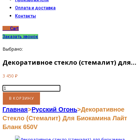
Оплата и доставка
Контакты
0
₽
Cart
Заказать звонок
Выбрано:
Декоративное стекло (стемалит) для…
3 450
₽
Количество
товара
В КОРЗИНУ
Декоративное
Главная
>
Русский Огонь
>
Декоративное
стекло
Стекло (стемалит) Для Биокамина Лайт
(стемалит)
Бланк 650V
для
биокамина