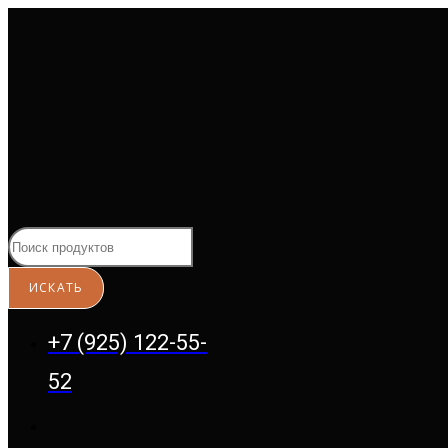
Перейти
к
содержимому
+7 (925) 122-55-
52