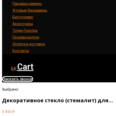
Паровые камины
Угловые биокамины
Биотопливо
Аксессуары
Топки-Горелки
Производители
Оплата и доставка
Контакты
Cart
0
₽
Заказать звонок
Выбрано:
Декоративное стекло (стемалит) для…
6 850
₽