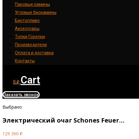
Паровые камины
Угловые биокамины
Биотопливо
Аксессуары
Топки-Горелки
Производители
Оплата и доставка
Контакты
Cart
0
₽
Заказать звонок
Выбрано:
Электрический очаг Schones Feuer…
129 360
₽