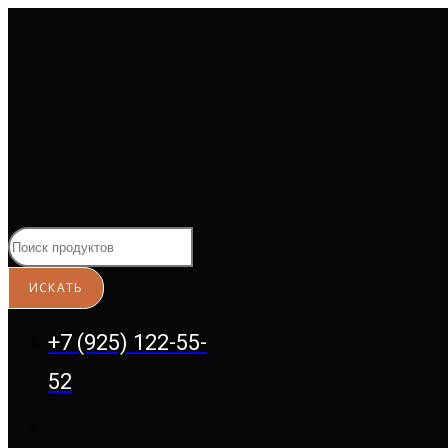
Перейти
к
содержимому
+7 (925) 122-55-
52