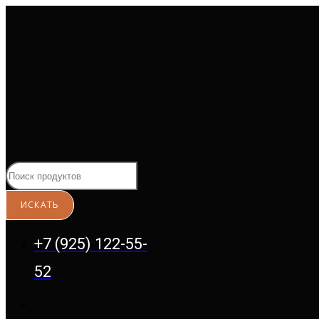
Перейти
к
содержимому
+7 (925) 122-55-
52