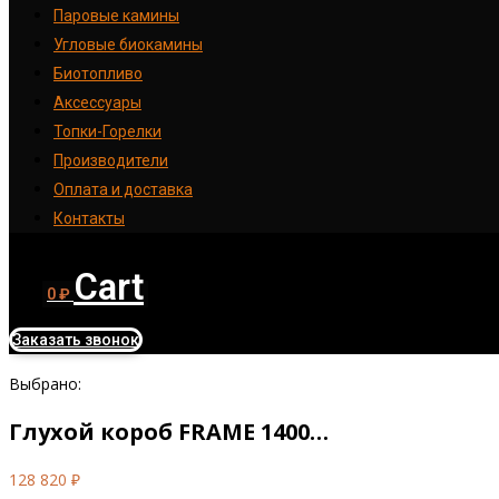
Паровые камины
Угловые биокамины
Биотопливо
Аксессуары
Топки-Горелки
Производители
Оплата и доставка
Контакты
Cart
0
₽
Заказать звонок
Выбрано:
Глухой короб FRAME 1400…
128 820
₽