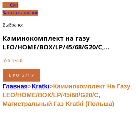
0
₽
Cart
Заказать звонок
Выбрано:
Каминокомплект на газу
LEO/HOME/BOX/LP/45/68/G20/C,…
556 476
₽
Количество
В КОРЗИНУ
товара
Главная
>
Kratki
>
Каминокомплект На Газу
Каминокомплект
LEO/HOME/BOX/LP/45/68/G20/C,
на
Магистральный Газ Kratki (Польша)
газу
LEO/HOME/BOX/LP/45/68/G20/C,
магистральный
газ
Kratki