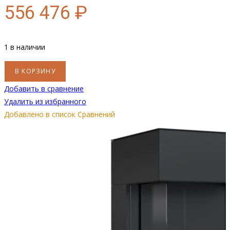
556 476
₽
1 в наличии
Количество
В КОРЗИНУ
товара
Добавить в сравнение
Каминокомплект
Удалить из избранного
на
Добавлено в список Сравнений
газу
LEO/HOME/BOX/LP/45/68/G20/C,
магистральный
газ
Kratki
(Польша)