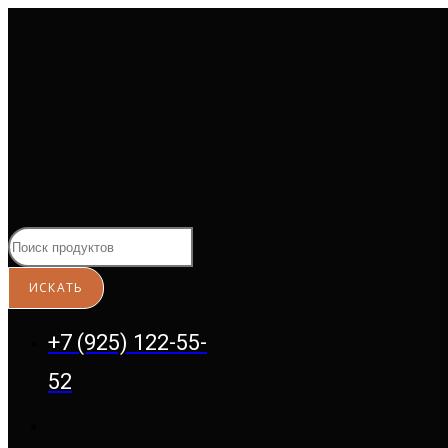
Перейти
к
содержимому
+7 (925) 122-55-
52