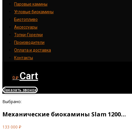
Паровые камины
Угловые биокамины
Биотопливо
Аксессуары
Топки-Горелки
Производители
Оплата и доставка
Контакты
Cart
0
₽
Заказать звонок
Выбрано:
Механические биокамины Slam 1200…
133 000
₽