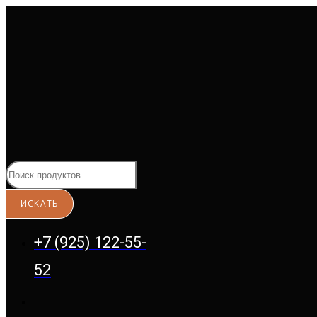
Перейти
к
содержимому
+7 (925) 122-55-
52