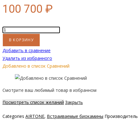
100 700
₽
Количество
товара
В КОРЗИНУ
Сквозной
Добавить в сравнение
короб
Удалить из избранного
FRAME
Добавлено в список Сравнений
1200
черный
матовый
Смотрите ваш любимый товар в избранном
Посмотреть список желаний
Закрыть
Categories
AIRTONE
,
Встраиваемые биокамины
Производитель