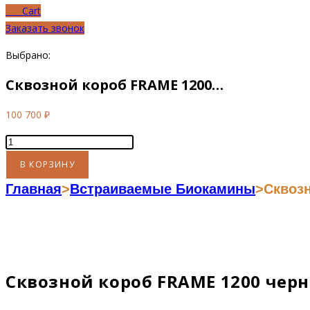
0
₽
Cart
Заказать звонок
Выбрано:
Сквозной короб FRAME 1200…
100 700
₽
Количество
товара
В КОРЗИНУ
Сквозной
Главная
>
Встраиваемые Биокамины
>
Сквоз
короб
FRAME
1200
черный
матовый
Сквозной короб FRAME 1200 че