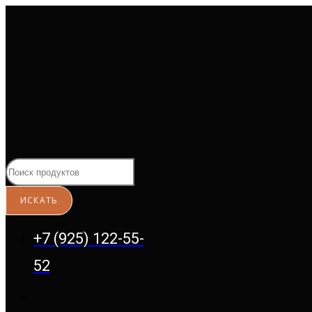
Перейти
к
содержимому
+7 (925) 122-55-
52