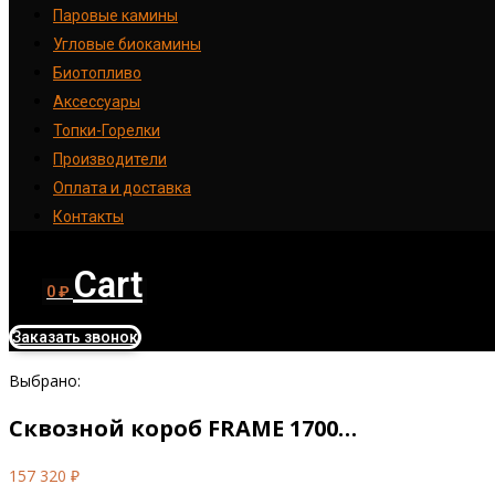
Паровые камины
Угловые биокамины
Биотопливо
Аксессуары
Топки-Горелки
Производители
Оплата и доставка
Контакты
Cart
0
₽
Заказать звонок
Выбрано:
Сквозной короб FRAME 1700…
157 320
₽