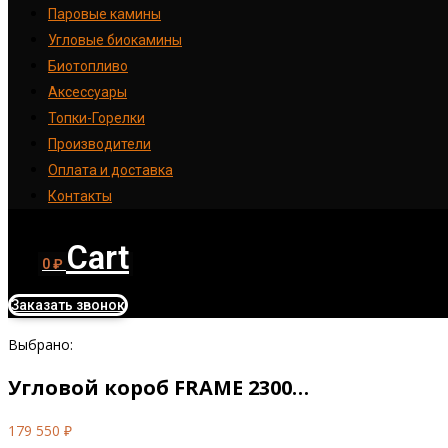
Паровые камины
Угловые биокамины
Биотопливо
Аксессуары
Топки-Горелки
Производители
Оплата и доставка
Контакты
Cart
0
₽
Заказать звонок
Выбрано:
Угловой короб FRAME 2300…
179 550
₽