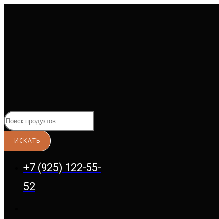
Перейти
к
содержимому
+7 (925) 122-55-
52