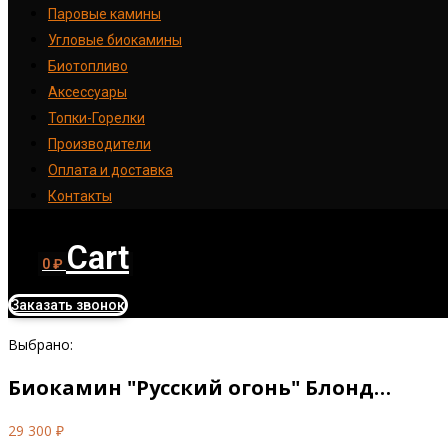
Паровые камины
Угловые биокамины
Биотопливо
Аксессуары
Топки-Горелки
Производители
Оплата и доставка
Контакты
Cart
0
₽
Заказать звонок
Выбрано:
Биокамин "Русский огонь" Блонд…
29 300
₽