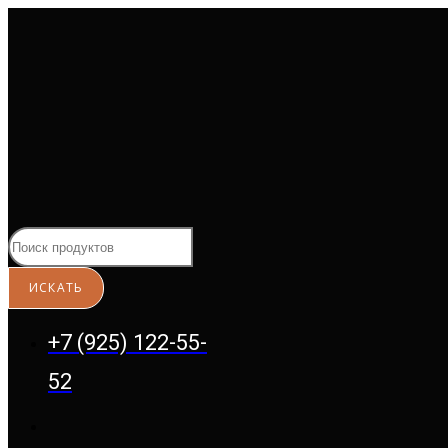
Перейти
к
содержимому
+7 (925) 122-55-
52