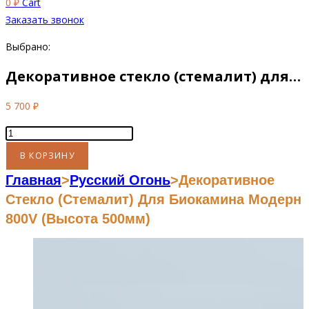
0
₽
Cart
Заказать звонок
Выбрано:
Декоративное стекло (стемалит) для…
5 700
₽
Количество
товара
В КОРЗИНУ
Декоративное
Главная
>
Русский Огонь
>
Декоративное
стекло
Стекло (стемалит) Для Биокамина Модерн
(стемалит)
800V (высота 500мм)
для
биокамина
Модерн
800V
(высота
500мм)