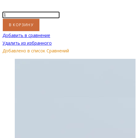
Количество
товара
В КОРЗИНУ
Декоративное
Добавить в сравнение
стекло
Удалить из избранного
(стемалит)
Добавлено в список Сравнений
для
биокамина
Модерн
800V
(высота
500мм)