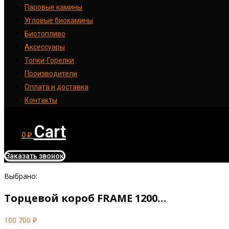
Паровые камины
Угловые биокамины
Биотопливо
Аксессуары
Топки-Горелки
Производители
Оплата и доставка
Контакты
Cart
0
₽
Заказать звонок
Выбрано:
Торцевой короб FRAME 1200…
100 700
₽