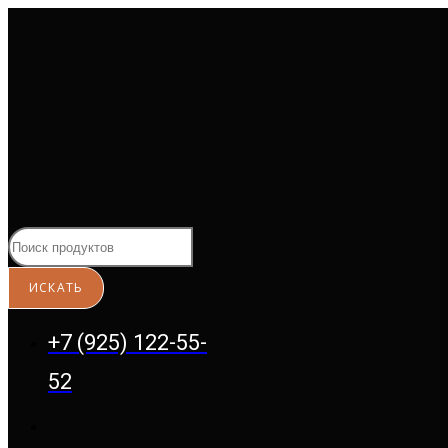
Перейти
к
содержимому
+7 (925) 122-55-
52